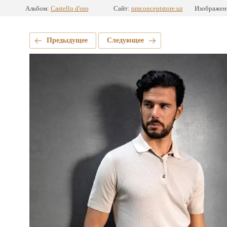
Альбом:
Castello d'oro
Сайт:
nmconceptstore.uz
Изображени
Предыдущее
Следующее