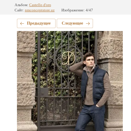
Альбом:
Castello d'oro
Сайт:
nmconceptstore.uz
Изображение: 4/47
Предыдущее
Следующее